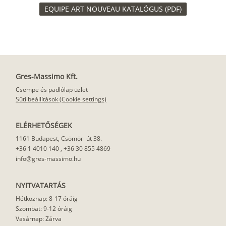
EQUIPE ART NOUVEAU KATALÓGUS (PDF)
Gres-Massimo Kft.
Csempe és padlólap üzlet
Süti beállítások (Cookie settings)
ELÉRHETŐSÉGEK
1161 Budapest, Csömöri út 38.
+36 1 4010 140
,
+36 30 855 4869
info@gres-massimo.hu
NYITVATARTÁS
Hétköznap: 8-17 óráig
Szombat: 9-12 óráig
Vasárnap: Zárva