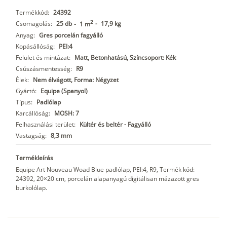
Termékkód:
24392
2
Csomagolás:
25 db
-
17,9 kg
-
1 m
Anyag:
Gres porcelán fagyálló
Kopásállóság:
PEI:4
Felület és mintázat:
Matt, Betonhatású, Színcsoport: Kék
Csúszásmentesség:
R9
Élek:
Nem élvágott, Forma: Négyzet
Gyártó:
Equipe (Spanyol)
Típus:
Padlólap
Karcállóság:
MOSH: 7
Felhasználási terület:
Kültér és beltér - Fagyálló
Vastagság:
8,3 mm
Termékleírás
Equipe Art Nouveau Woad Blue padlólap, PEI:4, R9, Termék kód:
24392, 20×20 cm, porcelán alapanyagú digitálisan mázazott gres
burkolólap.