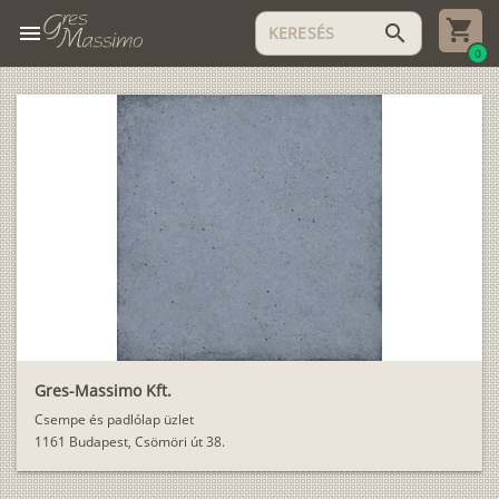
menu
search
0
Gres-Massimo Kft.
Csempe és padlólap üzlet
1161 Budapest, Csömöri út 38.