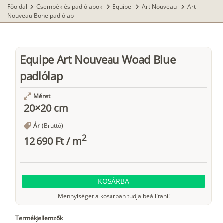
Főoldal
Csempék és padlólapok
Equipe
Art Nouveau
Art
chevron_right
chevron_right
chevron_right
chevron_right
Nouveau Bone padlólap
Equipe Art Nouveau Woad Blue
padlólap
Méret
20×20 cm
Ár
(Bruttó)
2
12 690 Ft
/
m
KOSÁRBA
Mennyiséget a kosárban tudja beállítani!
Termékjellemzők