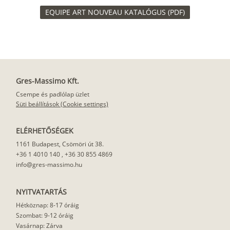
EQUIPE ART NOUVEAU KATALÓGUS (PDF)
Gres-Massimo Kft.
Csempe és padlólap üzlet
Süti beállítások (Cookie settings)
ELÉRHETŐSÉGEK
1161 Budapest, Csömöri út 38.
+36 1 4010 140
,
+36 30 855 4869
info@gres-massimo.hu
NYITVATARTÁS
Hétköznap: 8-17 óráig
Szombat: 9-12 óráig
Vasárnap: Zárva