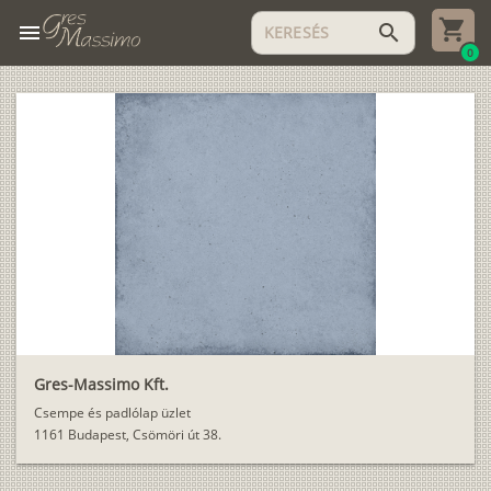
menu
search
0
Gres-Massimo Kft.
Csempe és padlólap üzlet
1161 Budapest, Csömöri út 38.