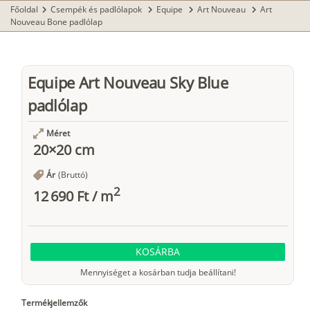
Főoldal
Csempék és padlólapok
Equipe
Art Nouveau
Art
chevron_right
chevron_right
chevron_right
chevron_right
Nouveau Bone padlólap
Equipe Art Nouveau Sky Blue
padlólap
Méret
20×20 cm
Ár
(Bruttó)
2
12 690 Ft
/
m
KOSÁRBA
Mennyiséget a kosárban tudja beállítani!
Termékjellemzők