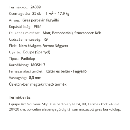
Termékkód:
24389
2
Csomagolás:
25 db
-
17,9 kg
-
1 m
Anyag:
Gres porcelán fagyálló
Kopásállóság:
PEI:4
Felület és mintázat:
Matt, Betonhatású, Színcsoport: Kék
Csúszásmentesség:
R9
Élek:
Nem élvágott, Forma: Négyzet
Gyártó:
Equipe (Spanyol)
Típus:
Padlólap
Karcállóság:
MOSH: 7
Felhasználási terület:
Kültér és beltér - Fagyálló
Vastagság:
8,3 mm
Üzletünkben megtekinthető termék
Termékleírás
Equipe Art Nouveau Sky Blue padlólap, PEI:4, R9, Termék kód: 24389,
20×20 cm, porcelán alapanyagú digitálisan mázazott gres burkolólap.