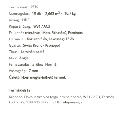
Termékkód:
2579
2
Csomagolás:
10 db
-
16,7 kg
-
2,663 m
Anyag:
HDF
Kopásállóság:
W31 / AC3
Felület és mintázat:
Matt, Fahatású, Famintás
Garancia:
Közületi 5 év, Lakossági 15 év
Gyártó:
Swiss Krono - Kronopol
Típus:
Laminált padló
Klikk:
Angle
Felhasználási terület:
Normál
Vastagság:
7 mm
Üzletünkben megtekinthető termék
Termékleírás
Kronopol Flavour Arabica tölgy laminált padló, W31 / AC3, Termék
kód: 2579, 1380×193×7 mm, HDF alapanyagú.