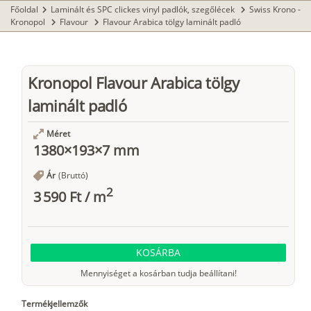
Főoldal
Laminált és SPC clickes vinyl padlók, szegőlécek
Swiss Krono -
chevron_right
chevron_right
Kronopol
Flavour
Flavour Arabica tölgy laminált padló
chevron_right
chevron_right
Kronopol Flavour Arabica tölgy
laminált padló
Méret
1380×193×7 mm
Ár
(Bruttó)
2
3 590 Ft
/
m
KOSÁRBA
Mennyiséget a kosárban tudja beállítani!
Termékjellemzők