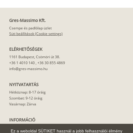
Gres-Massimo Kft.
Csempe és padlólap üzlet
Süti beállítások (Cookie settings)
ELÉRHETŐSÉGEK
1161 Budapest, Csömöri út 38.
+36 1 4010 140
,
+36 30 855 4869
info@gres-massimo.hu
NYITVATARTÁS
Hétköznap: 8-17 óráig
Szombat: 9-12 óráig
Vasárnap: Zárva
INFORMÁCIÓ
Vásárlási feltételek
Ez a weboldal SÜTIKET használ a jobb felhasználói élmény