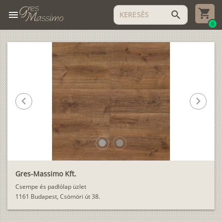
menu
search
0
chevron_left
chevron_right
lens
lens
Gres-Massimo Kft.
Csempe és padlólap üzlet
1161 Budapest, Csömöri út 38.