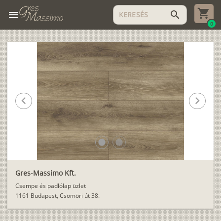
menu
search
0
chevron_left
chevron_right
lens
lens
Gres-Massimo Kft.
Csempe és padlólap üzlet
1161 Budapest, Csömöri út 38.