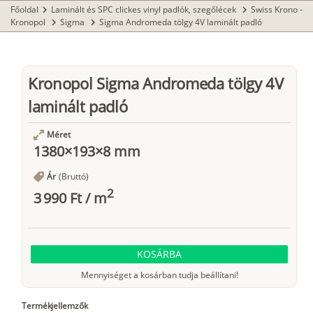
Főoldal
Laminált és SPC clickes vinyl padlók, szegőlécek
Swiss Krono -
chevron_right
chevron_right
Kronopol
Sigma
Sigma Andromeda tölgy 4V laminált padló
chevron_right
chevron_right
Kronopol Sigma Andromeda tölgy 4V
laminált padló
Méret
1380×193×8 mm
Ár
(Bruttó)
2
3 990 Ft
/
m
KOSÁRBA
Mennyiséget a kosárban tudja beállítani!
Termékjellemzők