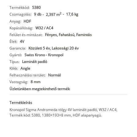
Termékkód:
5380
2
Csomagolás:
9 db
-
17,6 kg
-
2,397 m
Anyag:
HDF
Kopásállóság:
W32 / AC4
Felület és mintázat:
Fényes, Fahatású, Famintás
Élek:
4V
Garancia:
Közületi 5 év, Lakossági 20 év
Gyártó:
Swiss Krono - Kronopol
Típus:
Laminált padló
Klikk:
Angle
Felhasználási terület:
Normál
Vastagság:
8 mm
Üzletünkben megtekinthető termék
Termékleírás
Kronopol Sigma Andromeda tölgy 4V laminált padló, W32 / AC4,
Termék kód: 5380, 1380×193×8 mm, HDF alapanyagú.