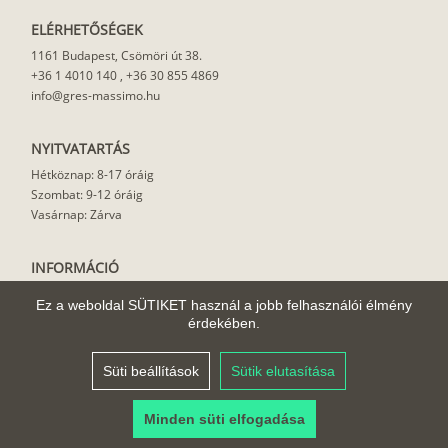
ELÉRHETŐSÉGEK
1161 Budapest, Csömöri út 38.
+36 1 4010 140
,
+36 30 855 4869
info@gres-massimo.hu
NYITVATARTÁS
Hétköznap: 8-17 óráig
Szombat: 9-12 óráig
Vasárnap: Zárva
INFORMÁCIÓ
Vásárlási feltételek
Ez a weboldal SÜTIKET használ a jobb felhasználói élmény
Felhasználási javaslat
érdekében.
Házhoz szállítás
Rólunk
Süti beállítások
Sütik elutasítása
Cikkek
Minden süti elfogadása