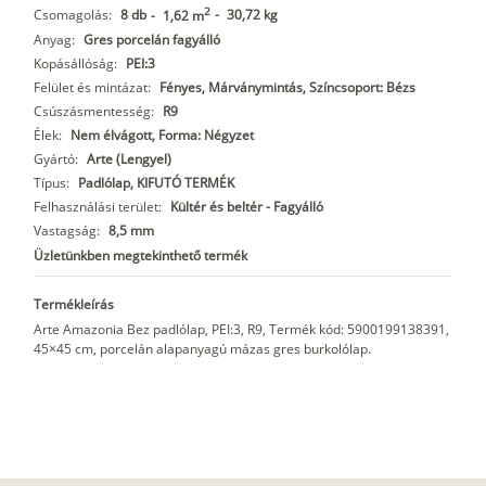
2
Csomagolás:
8 db
-
30,72 kg
-
1,62 m
Anyag:
Gres porcelán fagyálló
Kopásállóság:
PEI:3
Felület és mintázat:
Fényes, Márványmintás, Színcsoport: Bézs
Csúszásmentesség:
R9
Élek:
Nem élvágott, Forma: Négyzet
Gyártó:
Arte (Lengyel)
Típus:
Padlólap, KIFUTÓ TERMÉK
Felhasználási terület:
Kültér és beltér - Fagyálló
Vastagság:
8,5 mm
Üzletünkben megtekinthető termék
Termékleírás
Arte Amazonia Bez padlólap, PEI:3, R9, Termék kód: 5900199138391,
45×45 cm, porcelán alapanyagú mázas gres burkolólap.