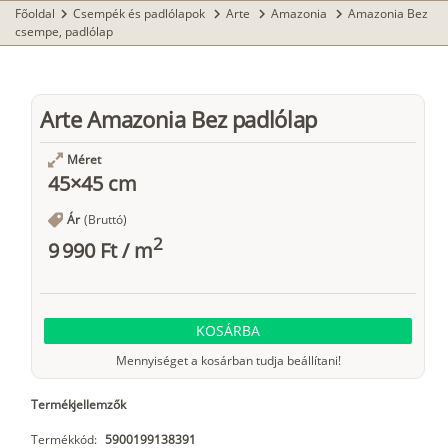
Főoldal
Csempék és padlólapok
Arte
Amazonia
Amazonia Bez
chevron_right
chevron_right
chevron_right
chevron_right
csempe, padlólap
Arte Amazonia Bez padlólap
Méret
45×45 cm
Ár
(Bruttó)
2
9 990 Ft
/
m
KOSÁRBA
Mennyiséget a kosárban tudja beállítani!
Termékjellemzők
Termékkód:
5900199138391