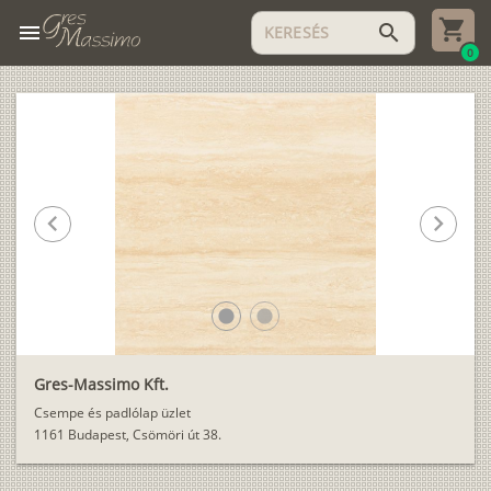
menu
search
0
chevron_left
chevron_right
lens
lens
Gres-Massimo Kft.
Csempe és padlólap üzlet
1161 Budapest, Csömöri út 38.