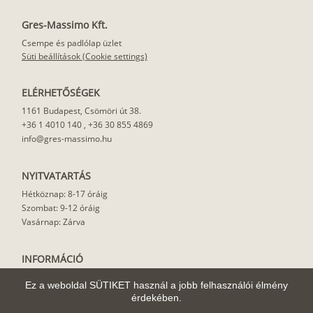
Gres-Massimo Kft.
Csempe és padlólap üzlet
Süti beállítások (Cookie settings)
ELÉRHETŐSÉGEK
1161 Budapest, Csömöri út 38.
+36 1 4010 140
,
+36 30 855 4869
info@gres-massimo.hu
NYITVATARTÁS
Hétköznap: 8-17 óráig
Szombat: 9-12 óráig
Vasárnap: Zárva
INFORMÁCIÓ
Vásárlási feltételek
Ez a weboldal SÜTIKET használ a jobb felhasználói élmény
Felhasználási javaslat
érdekében.
Házhoz szállítás