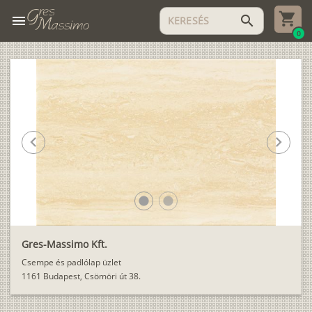
menu
search
0
chevron_left
chevron_right
lens
lens
Gres-Massimo Kft.
Csempe és padlólap üzlet
1161 Budapest, Csömöri út 38.