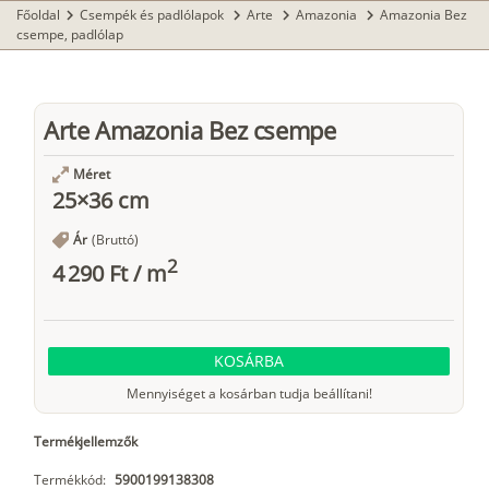
Főoldal
Csempék és padlólapok
Arte
Amazonia
Amazonia Bez
chevron_right
chevron_right
chevron_right
chevron_right
csempe, padlólap
Arte Amazonia Bez csempe
Méret
25×36 cm
Ár
(Bruttó)
2
4 290 Ft
/
m
KOSÁRBA
Mennyiséget a kosárban tudja beállítani!
Termékjellemzők
Termékkód:
5900199138308