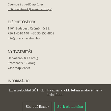
Csempe és padlólap üzlet
Süti beállítások (Cookie settings)
ELÉRHETŐSÉGEK
1161 Budapest, Csömöri út 38.
+36 1 4010 140
,
+36 30 855 4869
info@gres-massimo.hu
NYITVATARTÁS
Hétköznap: 8-17 óráig
Szombat: 9-12 óráig
Vasárnap: Zárva
INFORMÁCIÓ
Vásárlási feltételek
Ez a weboldal SÜTIKET használ a jobb felhasználói élmény
Felhasználási javaslat
érdekében.
Házhoz szállítás
Rólunk
Süti beállítások
Sütik elutasítása
Cikkek