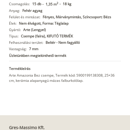
2
Csomagolás:
15 db
-
18 kg
-
1,35 m
Anyag:
Fehér agyag
Felület és mintázat:
Fényes, Márványmintás, Színcsoport: Bézs
Élek:
Nem élvágott, Forma: Téglalap
Gyártó:
Arte (Lengyel)
Típus:
Csempe (falra), KIFUTÓ TERMÉK
Felhasználási terület:
Beltér - Nem fagyálló
Vastagság:
7 mm
Üzletünkben megtekinthető termék
Termékleírás
Arte Amazonia Bez csempe, Termék kód: 5900199138308, 25×36
cm, kerámia alapanyagú mázas falburkolólap.
Gres-Massimo Kft.