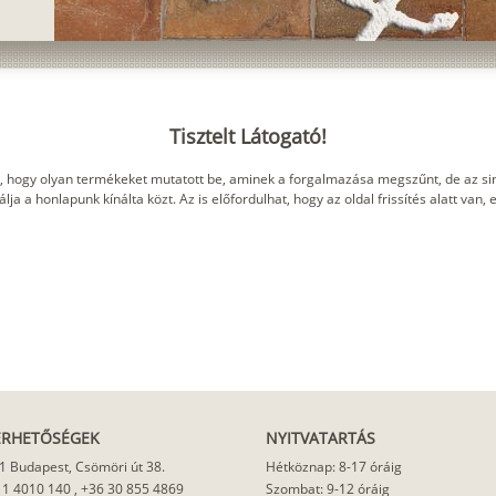
Tisztelt Látogató!
, hogy olyan termékeket mutatott be, aminek a forgalmazása megszűnt, de az sin
ja a honlapunk kínálta közt. Az is előfordulhat, hogy az oldal frissítés alatt van,
ÉRHETŐSÉGEK
NYITVATARTÁS
1 Budapest, Csömöri út 38.
Hétköznap: 8-17 óráig
 1 4010 140
,
+36 30 855 4869
Szombat: 9-12 óráig