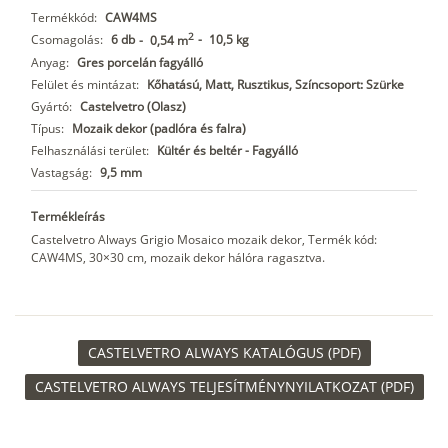
Termékkód:
CAW4MS
2
Csomagolás:
6 db
-
10,5 kg
-
0,54 m
Anyag:
Gres porcelán fagyálló
Felület és mintázat:
Kőhatású, Matt, Rusztikus, Színcsoport: Szürke
Gyártó:
Castelvetro (Olasz)
Típus:
Mozaik dekor (padlóra és falra)
Felhasználási terület:
Kültér és beltér - Fagyálló
Vastagság:
9,5 mm
Termékleírás
Castelvetro Always Grigio Mosaico mozaik dekor, Termék kód:
CAW4MS, 30×30 cm, mozaik dekor hálóra ragasztva.
CASTELVETRO ALWAYS KATALÓGUS (PDF)
CASTELVETRO ALWAYS TELJESÍTMÉNYNYILATKOZAT (PDF)