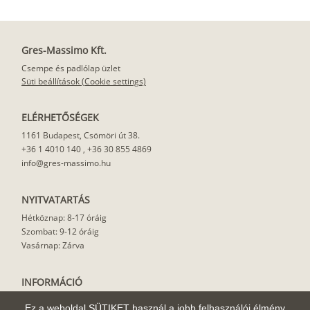
Gres-Massimo Kft.
Csempe és padlólap üzlet
Süti beállítások (Cookie settings)
ELÉRHETŐSÉGEK
1161 Budapest, Csömöri út 38.
+36 1 4010 140
,
+36 30 855 4869
info@gres-massimo.hu
NYITVATARTÁS
Hétköznap: 8-17 óráig
Szombat: 9-12 óráig
Vasárnap: Zárva
INFORMÁCIÓ
Vásárlási feltételek
Ez a weboldal SÜTIKET használ a jobb felhasználói élmény