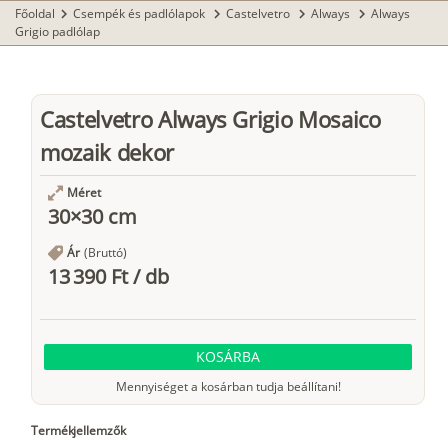
Főoldal
Csempék és padlólapok
Castelvetro
Always
Always
chevron_right
chevron_right
chevron_right
chevron_right
Grigio padlólap
Castelvetro Always Grigio Mosaico
mozaik dekor
Méret
30×30 cm
Ár
(Bruttó)
13 390 Ft
/
db
KOSÁRBA
Mennyiséget a kosárban tudja beállítani!
Termékjellemzők