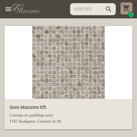
menu
search
0
Gres-Massimo Kft.
Csempe és padlólap üzlet
1161 Budapest, Csömöri út 38.