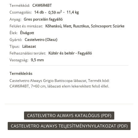
Termékkód:
CAW6R4BT
2
Csomagolás:
14 db
-
11,4 kg
-
0,59 m
Anyag:
Gres porcelán fagyálló
Felület és mintázat:
Kőhatású, Matt, Rusztikus, Színcsoport: Szürke
Élek:
Élvágott
Gyártó:
Castelvetro (Olasz)
Típus:
Lábazat
Felhasználási terület:
Kültér és beltér - Fagyálló
Vastagság:
9,5 mm
Termékleírás
Castelvetro Always Grigio Battiscopa lábazat, Termék kód:
CAW6R4BT, 7×60 cm, lábazati elem lekerekített felső éllel.
CASTELVETRO ALWAYS KATALÓGUS (PDF)
CASTELVETRO ALWAYS TELJESÍTMÉNYNYILATKOZAT (PDF)