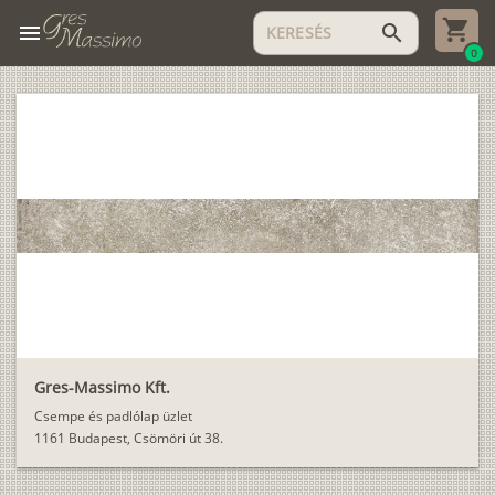
menu
search
0
Gres-Massimo Kft.
Csempe és padlólap üzlet
1161 Budapest, Csömöri út 38.