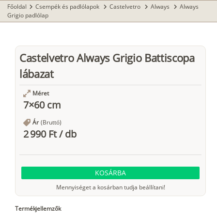
Főoldal
Csempék és padlólapok
Castelvetro
Always
Always
chevron_right
chevron_right
chevron_right
chevron_right
Grigio padlólap
Castelvetro Always Grigio Battiscopa
lábazat
Méret
7×60 cm
Ár
(Bruttó)
2 990 Ft
/
db
KOSÁRBA
Mennyiséget a kosárban tudja beállítani!
Termékjellemzők