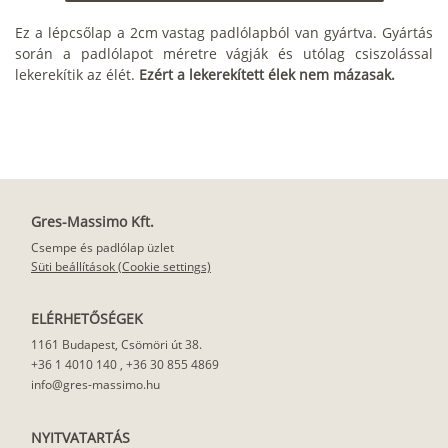
Ez a lépcsőlap a 2cm vastag padlólapból van gyártva. Gyártás
során a padlólapot méretre vágják és utólag csiszolással
lekerekítik az élét.
Ezért a lekerekített élek nem mázasak.
Gres-Massimo Kft.
Csempe és padlólap üzlet
Süti beállítások (Cookie settings)
ELÉRHETŐSÉGEK
1161 Budapest, Csömöri út 38.
+36 1 4010 140
,
+36 30 855 4869
info@gres-massimo.hu
NYITVATARTÁS