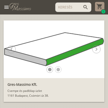
menu
search
0
chevron_left
chevron_right
lens
lens
Gres-Massimo Kft.
Csempe és padlólap üzlet
1161 Budapest, Csömöri út 38.