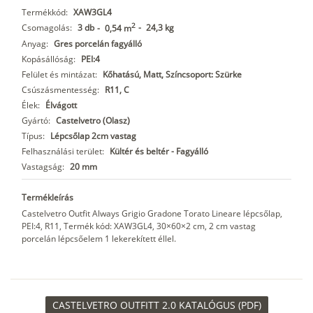
Termékkód:
XAW3GL4
2
Csomagolás:
3 db
-
24,3 kg
-
0,54 m
Anyag:
Gres porcelán fagyálló
Kopásállóság:
PEI:4
Felület és mintázat:
Kőhatású, Matt, Színcsoport: Szürke
Csúszásmentesség:
R11, C
Élek:
Élvágott
Gyártó:
Castelvetro (Olasz)
Típus:
Lépcsőlap 2cm vastag
Felhasználási terület:
Kültér és beltér - Fagyálló
Vastagság:
20 mm
Termékleírás
Castelvetro Outfit Always Grigio Gradone Torato Lineare lépcsőlap,
PEI:4, R11, Termék kód: XAW3GL4, 30×60×2 cm, 2 cm vastag
porcelán lépcsőelem 1 lekerekített éllel.
CASTELVETRO OUTFITT 2.0 KATALÓGUS (PDF)