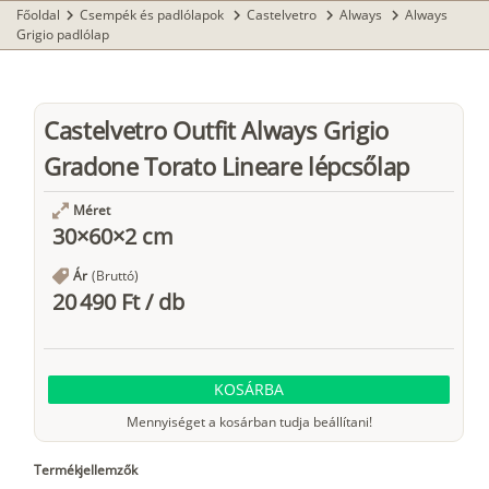
Főoldal
Csempék és padlólapok
Castelvetro
Always
Always
chevron_right
chevron_right
chevron_right
chevron_right
Grigio padlólap
Castelvetro Outfit Always Grigio
Gradone Torato Lineare lépcsőlap
Méret
30×60×2 cm
Ár
(Bruttó)
20 490 Ft
/
db
KOSÁRBA
Mennyiséget a kosárban tudja beállítani!
Termékjellemzők