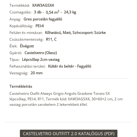
Termékkód:
XAW3AGSX4
2
Csomagolás:
3 db
-
24,3 kg
-
0,54 m
Anyag:
Gres porcelán fagyálló
Kopásállóság:
PEI:4
Felület és mintázat:
Kőhatású, Matt, Színcsoport: Szürke
Csúszásmentesség:
R11, C
Élek:
Élvágott
Gyártó:
Castelvetro (Olasz)
Típus:
Lépcsőlap 2cm vastag
Felhasználási terület:
Kültér és beltér - Fagyálló
Vastagság:
20 mm
Termékleírás
Castelvetro Outfit Always Grigio Angolo Gradone Torato SX
lépcsőlap, PEI:4, R11, Termék kód: XAW3AGSX4, 30×60×2 cm, 2 cm
vastag porcelán sarokelem 2 lekerekített éllel.
CASTELVETRO OUTFITT 2.0 KATALÓGUS (PDF)