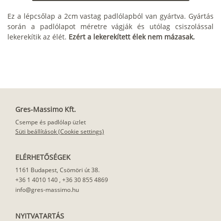
Ez a lépcsőlap a 2cm vastag padlólapból van gyártva. Gyártás
során a padlólapot méretre vágják és utólag csiszolással
lekerekítik az élét.
Ezért a lekerekített élek nem mázasak.
Gres-Massimo Kft.
Csempe és padlólap üzlet
Süti beállítások (Cookie settings)
ELÉRHETŐSÉGEK
1161 Budapest, Csömöri út 38.
+36 1 4010 140
,
+36 30 855 4869
info@gres-massimo.hu
NYITVATARTÁS