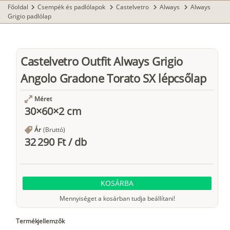
Főoldal
Csempék és padlólapok
Castelvetro
Always
Always
chevron_right
chevron_right
chevron_right
chevron_right
Grigio padlólap
Castelvetro Outfit Always Grigio
Angolo Gradone Torato SX lépcsőlap
Méret
30×60×2 cm
Ár
(Bruttó)
32 290 Ft
/
db
KOSÁRBA
Mennyiséget a kosárban tudja beállítani!
Termékjellemzők