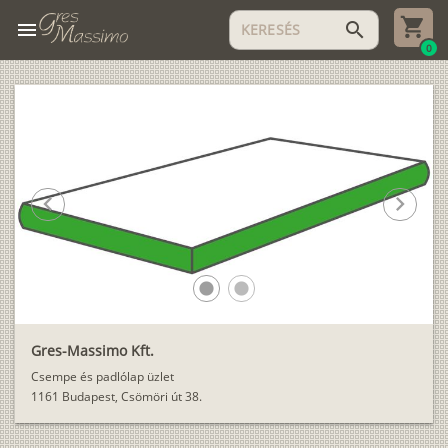
menu
search
0
chevron_left
chevron_right
lens
lens
Gres-Massimo Kft.
Csempe és padlólap üzlet
1161 Budapest, Csömöri út 38.