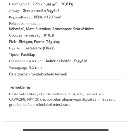
2
Csomagolás:
2 db
-
30,6 kg
-
1,44 m
Anyag:
Gres porcelán fagyálló
Kopásállóság:
PEI:4, < 120 mm³
Felület és mintázat:
Kőhatású, Matt, Rusztikus, Színcsoport: Szürkésbézs
Csúszásmentesség:
R10, B
Élek:
Élvágott, Forma: Téglalap
Gyártó:
Castelvetro (Olasz)
Típus:
Padlólap
Felhasználási terület:
Kültér és beltér - Fagyálló
Vastagság:
9,5 mm
Üzletünkben megtekinthető termék
Termékleírás
Castelvetro Always Corda padlólap, PEI:4, R10, Termék kód:
CAW62R8, 60×120 cm, porcelán alapanyagú digitálisan mázazott
gres burkolólap különböző mintázattal.