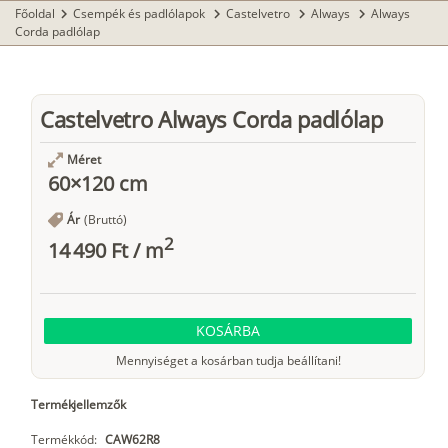
Főoldal
Csempék és padlólapok
Castelvetro
Always
Always
chevron_right
chevron_right
chevron_right
chevron_right
Corda padlólap
Castelvetro Always Corda padlólap
Méret
60×120 cm
Ár
(Bruttó)
2
14 490 Ft
/
m
KOSÁRBA
Mennyiséget a kosárban tudja beállítani!
Termékjellemzők
Termékkód:
CAW62R8