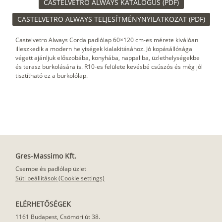
CASTELVETRO ALWAYS KATALÓGUS (PDF)
CASTELVETRO ALWAYS TELJESÍTMÉNYNYILATKOZAT (PDF)
Castelvetro Always Corda padlólap 60×120 cm-es mérete kiválóan
illeszkedik a modern helyiségek kialakitásához. Jó kopásállósága
végett ajánljuk előszobába, konyhába, nappaliba, üzlethelységekbe
és terasz burkolására is. R10-es felülete kevésbé csúszós és még jól
tisztítható ez a burkolólap.
Gres-Massimo Kft.
Csempe és padlólap üzlet
Süti beállítások (Cookie settings)
ELÉRHETŐSÉGEK
1161 Budapest, Csömöri út 38.