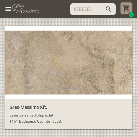
menu
search
0
chevron_left
chevron_right
lens
lens
Gres-Massimo Kft.
Csempe és padlólap üzlet
1161 Budapest, Csömöri út 38.