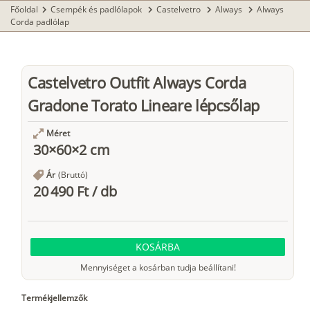
Főoldal
Csempék és padlólapok
Castelvetro
Always
Always
chevron_right
chevron_right
chevron_right
chevron_right
Corda padlólap
Castelvetro Outfit Always Corda
Gradone Torato Lineare lépcsőlap
Méret
30×60×2 cm
Ár
(Bruttó)
20 490 Ft
/
db
KOSÁRBA
Mennyiséget a kosárban tudja beállítani!
Termékjellemzők