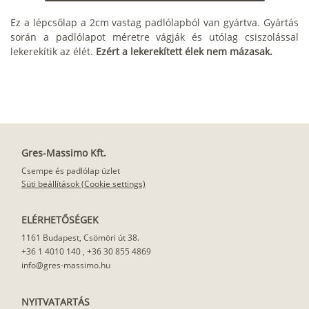
Ez a lépcsőlap a 2cm vastag padlólapból van gyártva. Gyártás
során a padlólapot méretre vágják és utólag csiszolással
lekerekítik az élét.
Ezért a lekerekített élek nem mázasak.
Gres-Massimo Kft.
Csempe és padlólap üzlet
Süti beállítások (Cookie settings)
ELÉRHETŐSÉGEK
1161 Budapest, Csömöri út 38.
+36 1 4010 140
,
+36 30 855 4869
info@gres-massimo.hu
NYITVATARTÁS