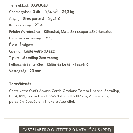
Termékkód:
XAW3GL8
2
Csomagolás:
3 db
-
24,3 kg
-
0,54 m
Anyag:
Gres porcelán fagyálló
Kopásállóság:
PEI:4
Felület és mintázat:
Kőhatású, Matt, Színcsoport: Szürkésbézs
Csúszásmentesség:
R11, C
Élek:
Élvágott
Gyártó:
Castelvetro (Olasz)
Típus:
Lépcsőlap 2cm vastag
Felhasználási terület:
Kültér és beltér - Fagyálló
Vastagság:
20 mm
Termékleírás
Castelvetro Outfit Always Corda Gradone Torato Lineare lépcsőlap,
PEI:4, R11, Termék kód: XAW3GL8, 30×60×2 cm, 2 cm vastag
porcelán lépcsőelem 1 lekerekített éllel.
CASTELVETRO OUTFITT 2.0 KATALÓGUS (PDF)