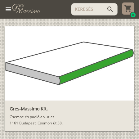
menu
search
0
Gres-Massimo Kft.
Csempe és padlólap üzlet
1161 Budapest, Csömöri út 38.