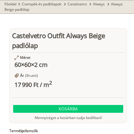
Főoldal
Csempék és padlólapok
Castelvetro
Always
Always
chevron_right
chevron_right
chevron_right
chevron_right
Beige padlólap
Castelvetro Outfit Always Beige
padlólap
Méret
60×60×2 cm
Ár
(Bruttó)
2
17 990 Ft
/
m
KOSÁRBA
Mennyiséget a kosárban tudja beállítani!
Termékjellemzők