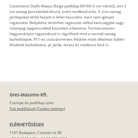
Castelvetro Outfit Always Beige padlólap 60×60×2 cm méretű, ami 2
cm vastag porcelánból készül, ezért rendkívül erős. A 2cm vastag
járólapokat térkő helyett is lehet használni, mert nem igényel
ragasztást. Beépítése történhet ragasztás nélkül kavicságyba vagy
műanyag tappancsokkal közvetlen a betonra. Természetesen
hagyományos ragasztással is rögzíthető mint a normál vastag
burkolólapok. R11-es csúszásmentes felülete miatt alkalmas kültéri
felületek burkolására, pl: járda, terasz és medence köré is.
Gres-Massimo Kft.
Csempe és padlólap üzlet
Süti beállítások (Cookie settings)
ELÉRHETŐSÉGEK
1161 Budapest, Csömöri út 38.