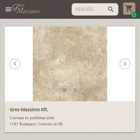
menu
search
0
chevron_left
chevron_right
lens
lens
Gres-Massimo Kft.
Csempe és padlólap üzlet
1161 Budapest, Csömöri út 38.