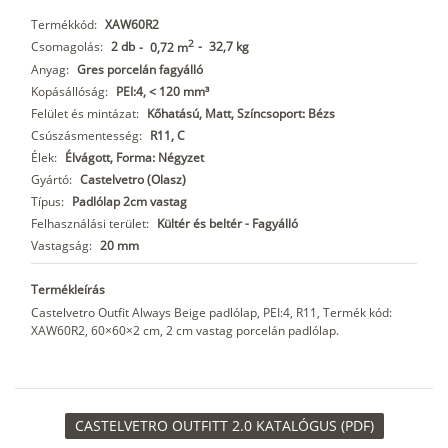
Termékkód:
XAW60R2
2
Csomagolás:
2 db
-
32,7 kg
-
0,72 m
Anyag:
Gres porcelán fagyálló
Kopásállóság:
PEI:4, < 120 mm³
Felület és mintázat:
Kőhatású, Matt, Színcsoport: Bézs
Csúszásmentesség:
R11, C
Élek:
Élvágott, Forma: Négyzet
Gyártó:
Castelvetro (Olasz)
Típus:
Padlólap 2cm vastag
Felhasználási terület:
Kültér és beltér - Fagyálló
Vastagság:
20 mm
Termékleírás
Castelvetro Outfit Always Beige padlólap, PEI:4, R11, Termék kód:
XAW60R2, 60×60×2 cm, 2 cm vastag porcelán padlólap.
CASTELVETRO OUTFITT 2.0 KATALÓGUS (PDF)