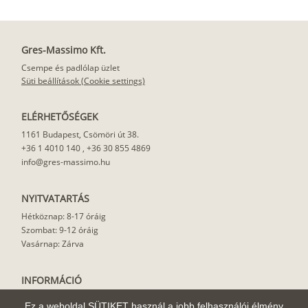
Gres-Massimo Kft.
Csempe és padlólap üzlet
Süti beállítások (Cookie settings)
ELÉRHETŐSÉGEK
1161 Budapest, Csömöri út 38.
+36 1 4010 140
,
+36 30 855 4869
info@gres-massimo.hu
NYITVATARTÁS
Hétköznap: 8-17 óráig
Szombat: 9-12 óráig
Vasárnap: Zárva
INFORMÁCIÓ
Vásárlási feltételek
Ez a weboldal SÜTIKET használ a jobb felhasználói élmény