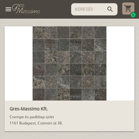
menu
search
0
Gres-Massimo Kft.
Csempe és padlólap üzlet
1161 Budapest, Csömöri út 38.