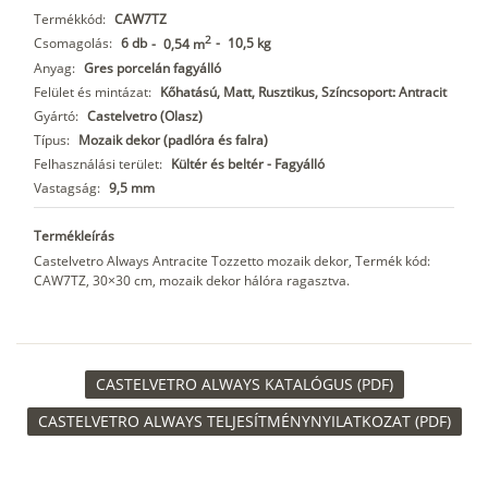
Termékkód:
CAW7TZ
2
Csomagolás:
6 db
-
10,5 kg
-
0,54 m
Anyag:
Gres porcelán fagyálló
Felület és mintázat:
Kőhatású, Matt, Rusztikus, Színcsoport: Antracit
Gyártó:
Castelvetro (Olasz)
Típus:
Mozaik dekor (padlóra és falra)
Felhasználási terület:
Kültér és beltér - Fagyálló
Vastagság:
9,5 mm
Termékleírás
Castelvetro Always Antracite Tozzetto mozaik dekor, Termék kód:
CAW7TZ, 30×30 cm, mozaik dekor hálóra ragasztva.
CASTELVETRO ALWAYS KATALÓGUS (PDF)
CASTELVETRO ALWAYS TELJESÍTMÉNYNYILATKOZAT (PDF)