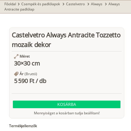
Főoldal
Csempék és padlólapok
Castelvetro
Always
Always
chevron_right
chevron_right
chevron_right
chevron_right
Antracite padlólap
Castelvetro Always Antracite Tozzetto
mozaik dekor
Méret
30×30 cm
Ár
(Bruttó)
5 590 Ft
/
db
KOSÁRBA
Mennyiséget a kosárban tudja beállítani!
Termékjellemzők