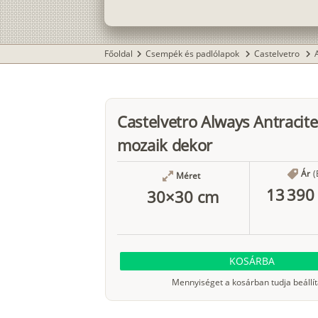
Főoldal
Csempék és padlólapok
Castelvetro
chevron_right
chevron_right
chevron_right
Castelvetro Always Antracit
mozaik dekor
Ár
(
Méret
13 390 
30×30 cm
KOSÁRBA
Mennyiséget a kosárban tudja beállít