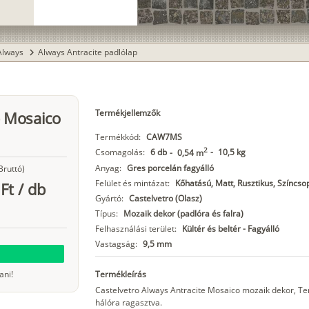
Always
Always Antracite padlólap
chevron_right
Termékjellemzők
e Mosaico
Termékkód:
CAW7MS
2
Csomagolás:
6 db
-
10,5 kg
-
0,54 m
Anyag:
Gres porcelán fagyálló
Bruttó)
Felület és mintázat:
Kőhatású, Matt, Rusztikus, Színcsop
Ft
/
db
Gyártó:
Castelvetro (Olasz)
Típus:
Mozaik dekor (padlóra és falra)
Felhasználási terület:
Kültér és beltér - Fagyálló
Vastagság:
9,5 mm
ani!
Termékleírás
Castelvetro Always Antracite Mosaico mozaik dekor, 
hálóra ragasztva.