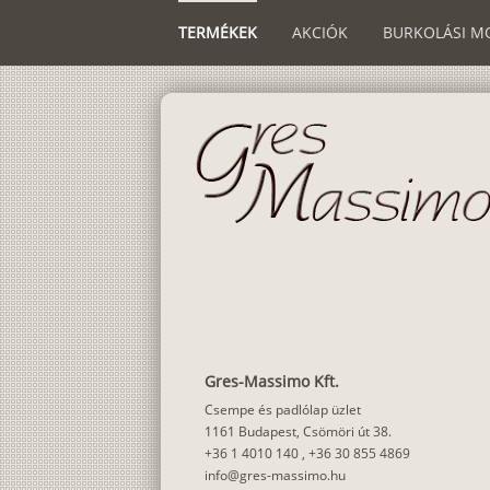
TERMÉKEK
AKCIÓK
BURKOLÁSI M
Gres-Massimo Kft.
Csempe és padlólap üzlet
1161 Budapest, Csömöri út 38.
+36 1 4010 140
,
+36 30 855 4869
info@gres-massimo.hu