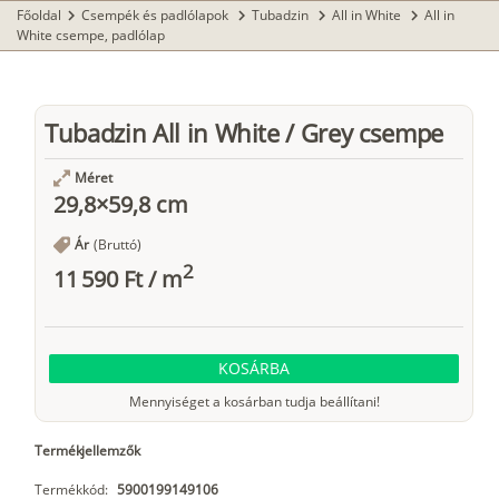
Főoldal
Csempék és padlólapok
Tubadzin
All in White
All in
chevron_right
chevron_right
chevron_right
chevron_right
White csempe, padlólap
Tubadzin All in White / Grey csempe
Méret
29,8×59,8 cm
Ár
(Bruttó)
2
11 590 Ft
/
m
KOSÁRBA
Mennyiséget a kosárban tudja beállítani!
Termékjellemzők
Termékkód:
5900199149106