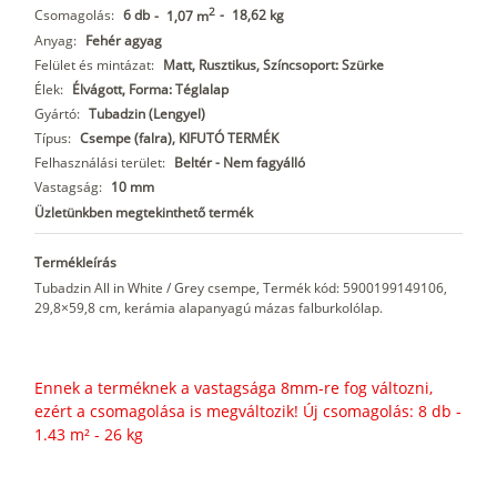
2
Csomagolás:
6 db
-
18,62 kg
-
1,07 m
Anyag:
Fehér agyag
Felület és mintázat:
Matt, Rusztikus, Színcsoport: Szürke
Élek:
Élvágott, Forma: Téglalap
Gyártó:
Tubadzin (Lengyel)
Típus:
Csempe (falra), KIFUTÓ TERMÉK
Felhasználási terület:
Beltér - Nem fagyálló
Vastagság:
10 mm
Üzletünkben megtekinthető termék
Termékleírás
Tubadzin All in White / Grey csempe, Termék kód: 5900199149106,
29,8×59,8 cm, kerámia alapanyagú mázas falburkolólap.
Ennek a terméknek a vastagsága 8mm-re fog változni,
ezért a csomagolása is megváltozik! Új csomagolás: 8 db -
1.43 m² - 26 kg