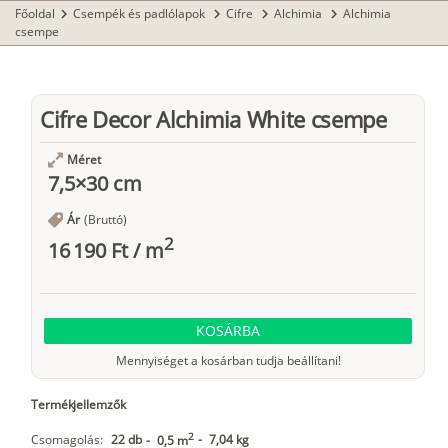
Főoldal
Csempék és padlólapok
Cifre
Alchimia
Alchimia
chevron_right
chevron_right
chevron_right
chevron_right
csempe
Cifre Decor Alchimia White csempe
Méret
7,5×30 cm
Ár
(Bruttó)
2
16 190 Ft
/
m
KOSÁRBA
Mennyiséget a kosárban tudja beállítani!
Termékjellemzők
2
Csomagolás:
22 db
-
7,04 kg
-
0,5 m