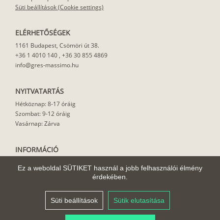
Süti beállítások (Cookie settings)
ELÉRHETŐSÉGEK
1161 Budapest, Csömöri út 38.
+36 1 4010 140
,
+36 30 855 4869
info@gres-massimo.hu
NYITVATARTÁS
Hétköznap: 8-17 óráig
Szombat: 9-12 óráig
Vasárnap: Zárva
INFORMÁCIÓ
Vásárlási feltételek
Ez a weboldal SÜTIKET használ a jobb felhasználói élmény
Felhasználási javaslat
érdekében.
Házhoz szállítás
Rólunk
Süti beállítások
Sütik elutasítása
Cikkek