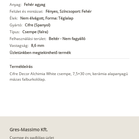
Anyag:
Fehér agyag
Felület és mintázat:
Fényes, Színcsoport: Fehér
Élek:
Nem élvágott, Forma: Téglalap
Gyártó:
Cifre (Spanyol)
Típus:
Csempe (falra)
Felhasználási terület:
Beltér - Nem fagyálló
Vastagság:
8,6 mm
Üzletünkben megtekinthető termék
Termékleírás
Cifre Decor Alchimia White csempe, 7,5×30 cm, kerámia alapanyagú
mázas falburkolólap.
Gres-Massimo Kft.
Csempe és padlólap üzlet