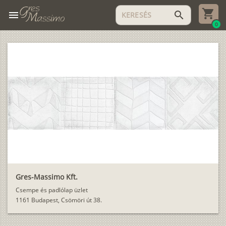
menu
search
0
Gres-Massimo Kft.
Csempe és padlólap üzlet
1161 Budapest, Csömöri út 38.