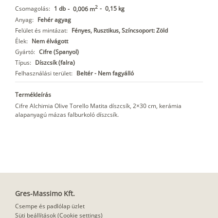
2
Csomagolás:
1 db
-
0,15 kg
-
0,006 m
Anyag:
Fehér agyag
Felület és mintázat:
Fényes, Rusztikus, Színcsoport: Zöld
Élek:
Nem élvágott
Gyártó:
Cifre (Spanyol)
Típus:
Díszcsík (falra)
Felhasználási terület:
Beltér - Nem fagyálló
Termékleírás
Cifre Alchimia Olive Torello Matita díszcsík, 2×30 cm, kerámia
alapanyagú mázas falburkoló díszcsík.
Gres-Massimo Kft.
Csempe és padlólap üzlet
Süti beállítások (Cookie settings)