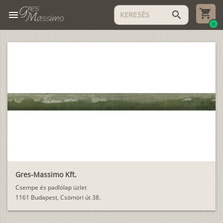
menu
search
0
Gres-Massimo Kft.
Csempe és padlólap üzlet
1161 Budapest, Csömöri út 38.