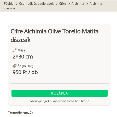
Főoldal
Csempék és padlólapok
Cifre
Alchimia
Alchimia
chevron_right
chevron_right
chevron_right
chevron_right
csempe
Cifre Alchimia Olive Torello Matita
díszcsík
Méret
2×30 cm
Ár
(Bruttó)
950 Ft
/
db
KOSÁRBA
Mennyiséget a kosárban tudja beállítani!
Termékjellemzők