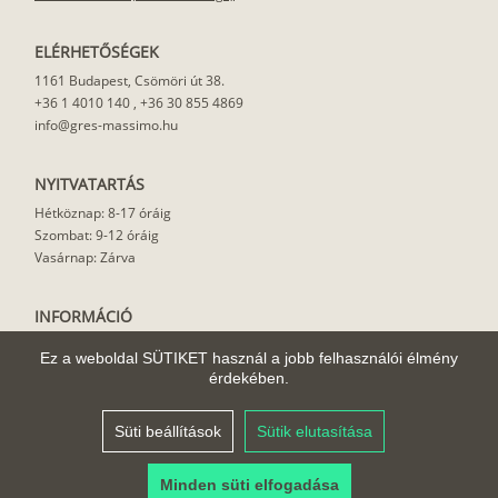
ELÉRHETŐSÉGEK
1161 Budapest, Csömöri út 38.
+36 1 4010 140
,
+36 30 855 4869
info@gres-massimo.hu
NYITVATARTÁS
Hétköznap: 8-17 óráig
Szombat: 9-12 óráig
Vasárnap: Zárva
INFORMÁCIÓ
Vásárlási feltételek
Ez a weboldal SÜTIKET használ a jobb felhasználói élmény
Felhasználási javaslat
érdekében.
Házhoz szállítás
Rólunk
Süti beállítások
Sütik elutasítása
Cikkek
Minden süti elfogadása