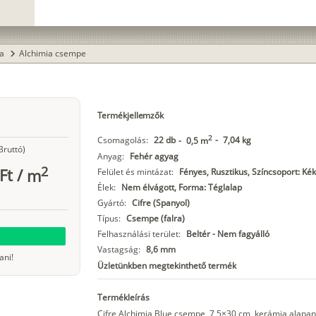
ia
Alchimia csempe
chevron_right
Termékjellemzők
2
Csomagolás:
22 db
-
7,04 kg
-
0,5 m
Bruttó)
Anyag:
Fehér agyag
2
Ft
/
m
Felület és mintázat:
Fényes, Rusztikus, Színcsoport: Kék
Élek:
Nem élvágott, Forma: Téglalap
Gyártó:
Cifre (Spanyol)
Típus:
Csempe (falra)
Felhasználási terület:
Beltér - Nem fagyálló
Vastagság:
8,6 mm
ani!
Üzletünkben megtekinthető termék
Termékleírás
Cifre Alchimia Blue csempe, 7,5×30 cm, kerámia alapan