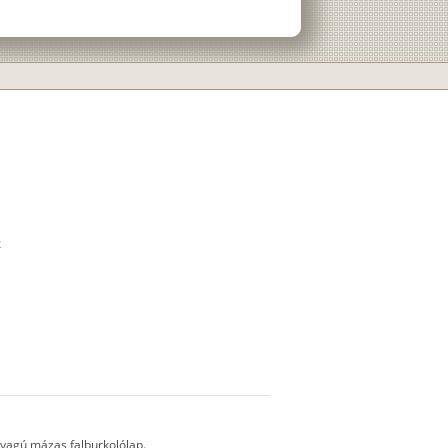
yagú mázas falburkolólap.