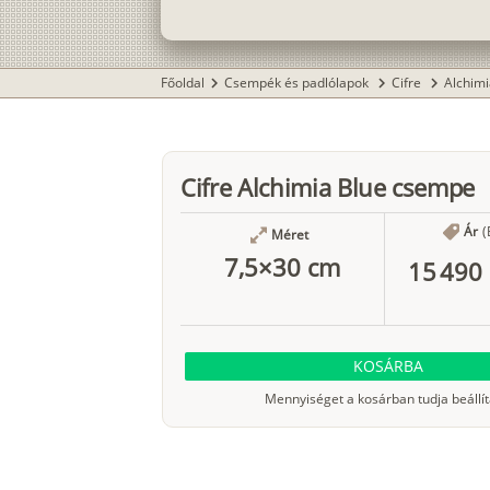
Főoldal
Csempék és padlólapok
Cifre
Alchim
chevron_right
chevron_right
chevron_right
Cifre Alchimia Blue csempe
Ár
(
Méret
7,5×30 cm
15 490 
KOSÁRBA
Mennyiséget a kosárban tudja beállít