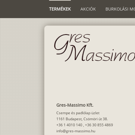
TERMÉKEK
AKCIÓK
BURKOLÁSI M
Gres-Massimo Kft.
Csempe és padlólap üzlet
1161 Budapest, Csömöri út 38.
+36 1 4010 140
,
+36 30 855 4869
info@gres-massimo.hu