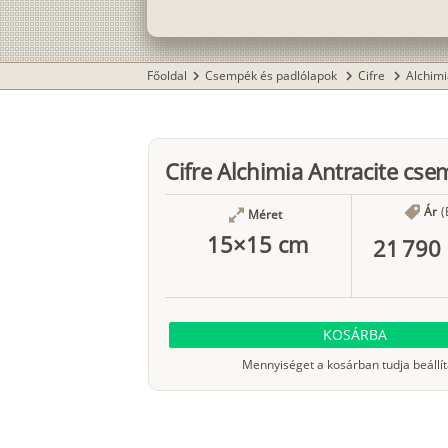
Főoldal
Csempék és padlólapok
Cifre
Alchim
chevron_right
chevron_right
chevron_right
Cifre Alchimia Antracite cs
Ár
(
Méret
15×15 cm
21 790 
KOSÁRBA
Mennyiséget a kosárban tudja beállít