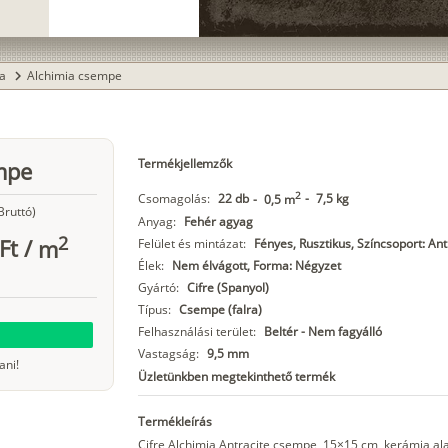
ia
Alchimia csempe
chevron_right
Termékjellemzők
empe
2
Csomagolás:
22 db
-
7,5 kg
-
0,5 m
Bruttó)
Anyag:
Fehér agyag
2
Ft
/
m
Felület és mintázat:
Fényes, Rusztikus, Színcsoport: Ant
Élek:
Nem élvágott, Forma: Négyzet
Gyártó:
Cifre (Spanyol)
Típus:
Csempe (falra)
Felhasználási terület:
Beltér - Nem fagyálló
Vastagság:
9,5 mm
ani!
Üzletünkben megtekinthető termék
Termékleírás
Cifre Alchimia Antracite csempe, 15×15 cm, kerámia al