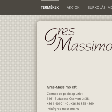
TERMÉKEK
AKCIÓK
BURKOLÁSI M
Gres-Massimo Kft.
Csempe és padlólap üzlet
1161 Budapest, Csömöri út 38.
+36 1 4010 140
,
+36 30 855 4869
info@gres-massimo.hu