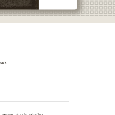
racit
apanyagú mázas falburkolólap.