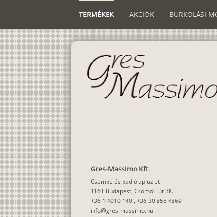
TERMÉKEK
AKCIÓK
BURKOLÁSI M
Gres-Massimo Kft.
Csempe és padlólap üzlet
1161 Budapest, Csömöri út 38.
+36 1 4010 140
,
+36 30 855 4869
info@gres-massimo.hu