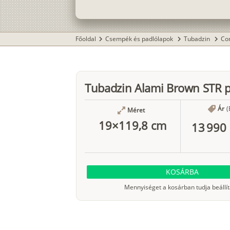
Főoldal
Csempék és padlólapok
Tubadzin
Co
chevron_right
chevron_right
chevron_right
Tubadzin Alami Brown STR p
Ár
(
Méret
19×119,8 cm
13 990 
KOSÁRBA
Mennyiséget a kosárban tudja beállít