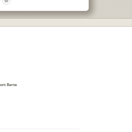
lens
ort: Barna