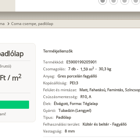
lens
lens
lens
lens
ma
Coma csempe, padlólap
chevron_right
Termékjellemzők
adlólap
Termékkód:
E5900199205901
Bruttó)
2
Csomagolás:
7 db
-
30,3 kg
-
1,59 m
2
Ft
/
m
Anyag:
Gres porcelán fagyálló
Kopásállóság:
PEI:3
Felület és mintázat:
Matt, Fahatású, Famintás, Színcsop
Csúszásmentesség:
R10, A
Élek:
Élvágott, Forma: Téglalap
Gyártó:
Tubadzin (Lengyel)
ani!
Típus:
Padlólap
Felhasználási terület:
Kültér és beltér - Fagyálló
Vastagság:
8 mm