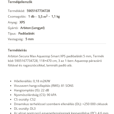
Termékjellemzők
Termékkód:
5905167734728
2
Csomagolás:
1 db
-
1,1 kg
-
5,5 m
Anyag:
XPS
Gyártó:
Arbiton (Lengyel)
Típus:
Padlóalátét
Vastagság:
5 mm
Termékleírás
Arbiton Secura Max Aquastop Smart XPS padlóalátét 5 mm, Termék
kód: 5905167734728, 118×470 cm, 3 az 1-ben: Aquastop párazáró
fóliával és ragasztócsíkkal, laminált padló alá.
Hőellenállás: 0,18 m2K/W
Visszavert hangcsillapítás (RWS): 81 SONS
Hangtompítás (IS): 22 dB
Nyomószilárdság (CS): 90 kPA
CS osztály: CS2
Dinamikus terheléssel szembeni ellenállás (DL): >250 000 ciklusok
DL osztály: DL3
Az aljzat pontszerű egyenetlenségeinek kiegyenlítése (PC): 4,6 mm