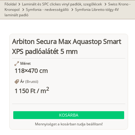
Főoldal
Laminált és SPC clickes vinyl padlók, szegőlécek
Swiss Krono -
chevron_right
chevron_right
Kronopol
Symfonia - nedvességálló
Symfonia Libretto tölgy 4V
chevron_right
chevron_right
laminált padló
Arbiton Secura Max Aquastop Smart
XPS padlóalátét 5 mm
Méret
118×470 cm
Ár
(Bruttó)
2
1 150 Ft
/
m
KOSÁRBA
Mennyiséget a kosárban tudja beállítani!