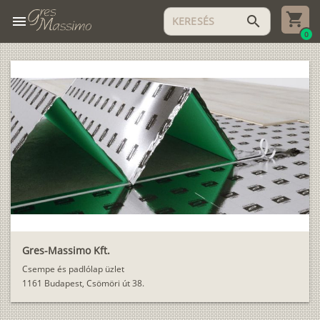
menu
search
0
Gres-Massimo Kft.
Csempe és padlólap üzlet
1161 Budapest, Csömöri út 38.