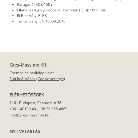
Páragátló (SD): 150 m
Ellenállás a golyópróbával szemben (RLB): 1600 mm
RLB osztály: RLB3
Tanúsítvány: EN 16354:2018
Gres-Massimo Kft.
Csempe és padlólap üzlet
Süti beállítások (Cookie settings)
ELÉRHETŐSÉGEK
1161 Budapest, Csömöri út 38.
+36 1 4010 140
,
+36 30 855 4869
info@gres-massimo.hu
NYITVATARTÁS