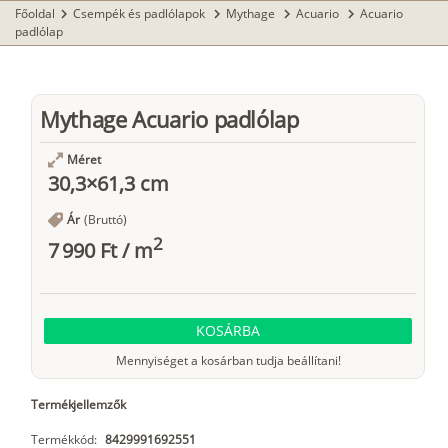
Főoldal
Csempék és padlólapok
Mythage
Acuario
Acuario
chevron_right
chevron_right
chevron_right
chevron_right
padlólap
Mythage Acuario padlólap
Méret
30,3×61,3 cm
Ár
(Bruttó)
2
7 990 Ft
/
m
KOSÁRBA
Mennyiséget a kosárban tudja beállítani!
Termékjellemzők
Termékkód:
8429991692551