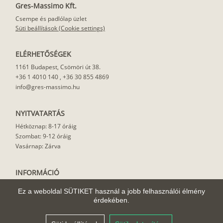
Gres-Massimo Kft.
Csempe és padlólap üzlet
Süti beállítások (Cookie settings)
ELÉRHETŐSÉGEK
1161 Budapest, Csömöri út 38.
+36 1 4010 140
,
+36 30 855 4869
info@gres-massimo.hu
NYITVATARTÁS
Hétköznap: 8-17 óráig
Szombat: 9-12 óráig
Vasárnap: Zárva
INFORMÁCIÓ
Vásárlási feltételek
Ez a weboldal SÜTIKET használ a jobb felhasználói élmény
Felhasználási javaslat
érdekében.
Házhoz szállítás
Rólunk