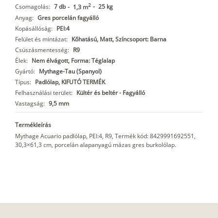
2
Csomagolás:
7 db
-
25 kg
-
1,3 m
Anyag:
Gres porcelán fagyálló
Kopásállóság:
PEI:4
Felület és mintázat:
Kőhatású, Matt, Színcsoport: Barna
Csúszásmentesség:
R9
Élek:
Nem élvágott, Forma: Téglalap
Gyártó:
Mythage-Tau (Spanyol)
Típus:
Padlólap, KIFUTÓ TERMÉK
Felhasználási terület:
Kültér és beltér - Fagyálló
Vastagság:
9,5 mm
Termékleírás
Mythage Acuario padlólap, PEI:4, R9, Termék kód: 8429991692551,
30,3×61,3 cm, porcelán alapanyagú mázas gres burkolólap.